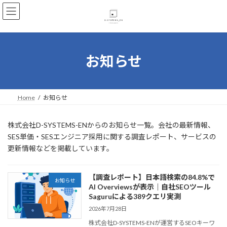
コ
ナ
ン
ビ
テ
ゲ
ン
ー
ツ
シ
へ
ョ
お知らせ
ス
ン
キ
に
ッ
移
プ
動
Home
お知らせ
株式会社D-SYSTEMS-ENからのお知らせ一覧。会社の最新情報、
SES単価・SESエンジニア採用に関する調査レポート、サービスの
更新情報などを掲載しています。
【調査レポート】日本語検索の84.8%で
お知らせ
AI Overviewsが表示｜自社SEOツール
Saguruによる389クエリ実測
2026年7月28日
株式会社D-SYSTEMS-ENが運営するSEOキーワ