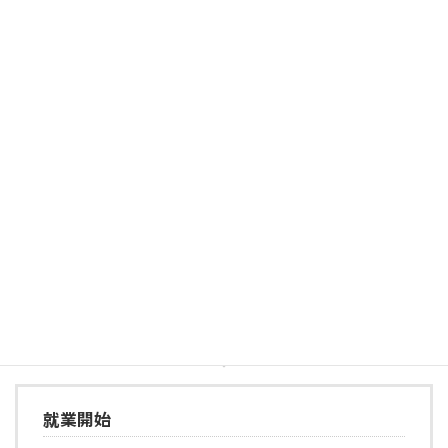
合否結果をご連絡
メールで合否結果をお送りします。
就業日は③にて決定、
単金は全額提示のうえ、お支払い
いたします。
（当社マージン料は
10%
のみ。今後の単金交渉や、働く
うえでの相談も全て当社にてフォロー致します。私も同
じ立場であったので、極めて良心的な価格だと自負して
います。）
就業開始