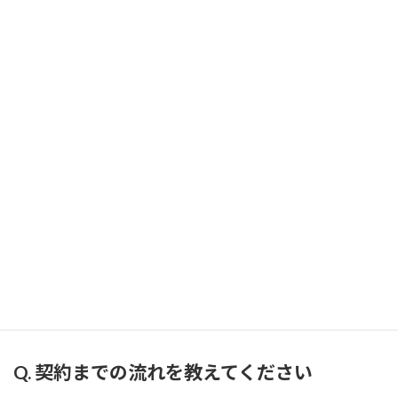
貢献します。
基本的にオンラインMTG・オンラインコンサルティングで進める
ため、全国どこでも対応可能です。サービスによっては初期費用0
円・完全成功報酬のものもございます。
よくあるご質問
Q. コンサルティングの契約期間について教
えてください
各サービスにより契約期間は異なります。サービスによっては初期
費用0円・完全成功報酬のものもございます。まずはお気軽に、お
問い合わせフォームからご相談ください。
Q. 契約までの流れを教えてください