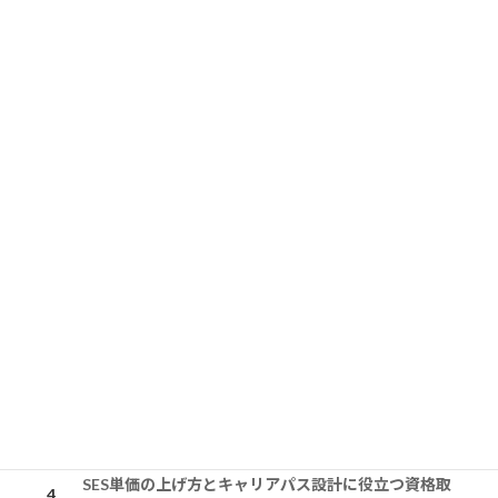
SES単価・SESエンジニアなどに関するコ
ラム
準委任契約とSESの違いとは｜法的根拠・偽装請負リ
スク・最新動向を実務目線で整理
SES単価相場の判断基準をスキル別の目安をもとに解
説
SES単価交渉が通るエンジニアが押さえる実績アピー
ルの基本
SES単価の上げ方とキャリアパス設計に役立つ資格取