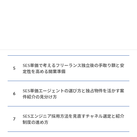
SES単価交渉が通るエンジニアが押さえる実績アピー
ルの基本
SES単価の上げ方とキャリアパス設計に役立つ資格取
得の進め方
SES単価で考えるフリーランス独立後の手取り額と安
定性を高める開業準備
SES単価エージェントの選び方と独占物件を活かす案
件紹介の見分け方
SESエンジニア採用方法を見直すチャネル選定と紹介
制度の進め方